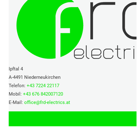
Ipftal 4
A-4491 Niederneukirchen
Telefon:
+43 7224 22117
Mobil:
+43 676 842007120
E-Mail:
office@
frd-electrics.at